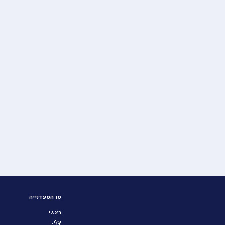
מן המעדנייה
ראשי
עָלֵינוּ