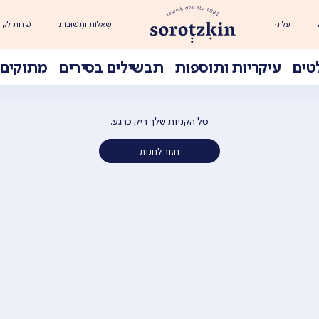
עָלֵינוּ
שְׁאֵלוֹת וּתְשׁוּבוֹת
שֵׁרוּת לָקוֹ
טים
עיקריות ותוספות
תבשילים בסירים
מתוקים 
סל הקניות שלך ריק כרגע.
חזור לחנות