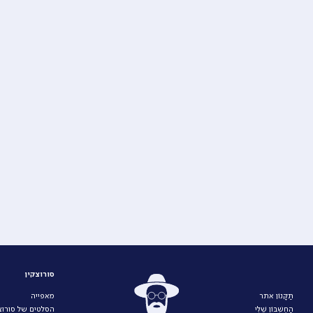
סורוצקין
תַּקָּנוֹן אתר
מאפייה
הַחֶשְׁבּוֹן שֶׁלִּי
הסלטים של סורוצק