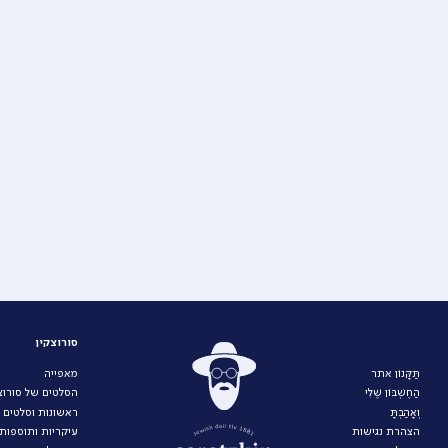
סורוצקין
תַּקָּנוֹן אתר
מאפייה
הַחֶשְׁבּוֹן שֶׁלִּי
הסלטים של סורוצק
וְאָהַבְתָּ
ראשונות וסלטים
הצהרת נגישות
עיקריות ותוספות