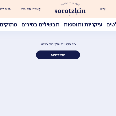
עָלֵינוּ
שְׁאֵלוֹת וּתְשׁוּבוֹת
שֵׁרוּת לָקוֹ
טים
עיקריות ותוספות
תבשילים בסירים
מתוקים 
סל הקניות שלך ריק כרגע.
חזור לחנות