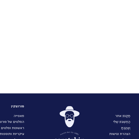
סורוצקין
תַּקָּנוֹן אתר
מאפייה
הַחֶשְׁבּוֹן שֶׁלִּי
הסלטים של סורוצק
וְאָהַבְתָּ
ראשונות וסלטים
הצהרת נגישות
עיקריות ותוספות