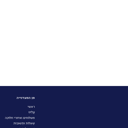
מן המעדנייה
ראשי
עָלֵינוּ
משלוחים ואיזורי חלוקה
שְׁאֵלוֹת וּתְשׁוּבוֹת