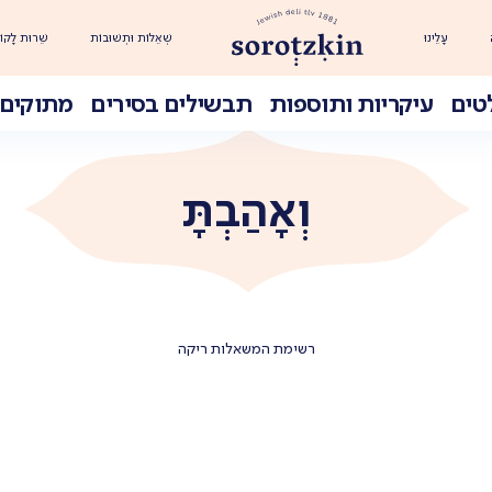
עָלֵינוּ
שְׁאֵלוֹת וּתְשׁוּבוֹת
שֵׁרוּת לָקוֹ
טים
עיקריות ותוספות
תבשילים בסירים
מתוקים 
וְאָהַבְתָּ
רשימת המשאלות ריקה