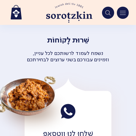
Ski
t
שֵׁרוּת לָקוֹחוֹת
conten
נשמח לעמוד לרשותכם לכל עניין,
וזמינים עבורכם בשני ערוצים לבחירתכם
שִׁלְּחוּ לָנוּ וַוטְסְאַפּ