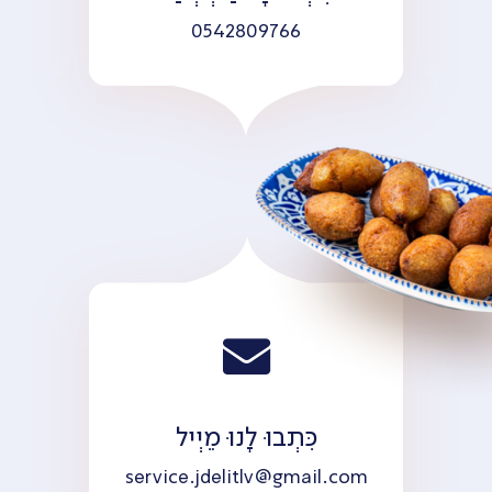
0542809766
כִּתְבוּ לָנוּ מֵיְיל
service.jdelitlv@gmail.com