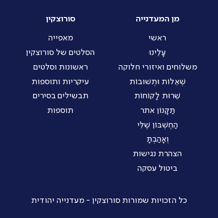
מן המעדנייה
סורוצקין
ראשי
מאפייה
עָלֵינוּ
הסלטים של סורוצקין
משלוחים ואיזורי חלוקה
ראשונות וסלטים
שְׁאֵלוֹת וּתְשׁוּבוֹת
עיקריות ותוספות
שֵׁרוּת לָקוֹחוֹת
תבשילים בסירים
תַּקָּנוֹן אתר
תוספות
הַחֶשְׁבּוֹן שֶׁלִּי
וְאָהַבְתָּ
הצהרת נגישות
ביטול עסקה
כל הזכויות שמורות סורוצקין - מעדנייה יהודית