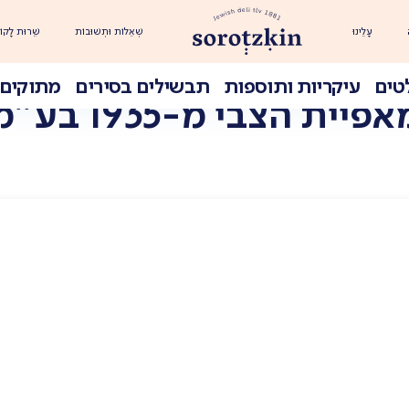
עָלֵינוּ
שְׁאֵלוֹת וּתְשׁוּבוֹת
שֵׁרוּת לָקוֹ
טים
עיקריות ותוספות
תבשילים בסירים
מתוקים 
פיית הצבי מ-1935 בע"מ