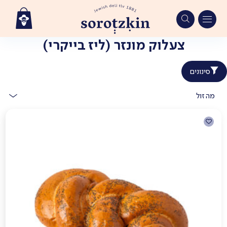
צעלוק מונזר (ליז בייקרי)
Ski
t
conten
סינונים
מהזול