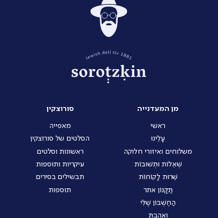
מן המעדנייה
סורוצקין
ראשי
מאפייה
עָלֵינוּ
הסלטים של סורוצקין
משלוחים ואיזורי חלוקה
ראשונות וסלטים
שְׁאֵלוֹת וּתְשׁוּבוֹת
עיקריות ותוספות
שֵׁרוּת לָקוֹחוֹת
תבשילים בסירים
תַּקָּנוֹן אתר
תוספות
הַחֶשְׁבּוֹן שֶׁלִּי
וְאָהַבְתָּ