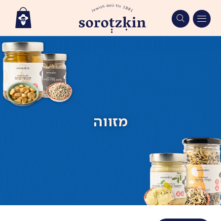
Ski
t
conten
מזווה