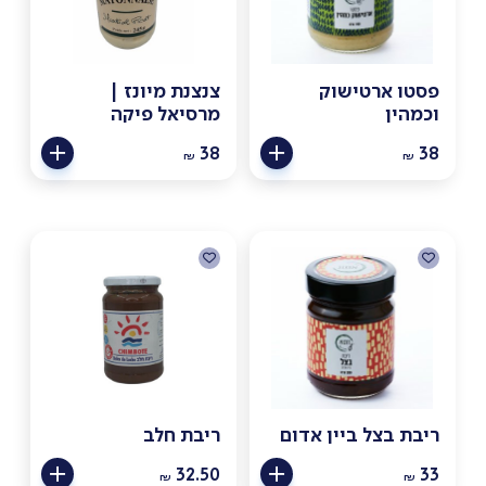
פסטו ארטישוק
צנצנת מיונז |
וכמהין
מרסיאל פיקה
38
38
₪
₪
ריבת בצל ביין אדום
ריבת חלב
32.50
33
₪
₪