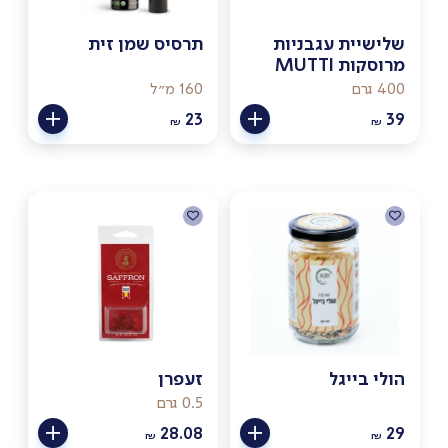
שלישיית עגבניות
תרסיס שמן זית
מרוסקות MUTTI
400 גרם
160 מ״ל
23
39
₪
₪
הולי בייגל
זעפרן
0.5 גרם
28.08
29
₪
₪