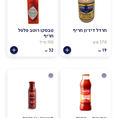
חרדל דיז׳ון חריף
טבסקו רוטב פלפל
חריף
370 גרם
150 מ״ל
32
19
₪
₪