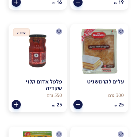
16
19
₪
₪
פרווה
פרווה
עלים לקרמשניט
פלפל אדום קלוי
שקדיה
300 גרם
550 גרם
23
25
₪
₪