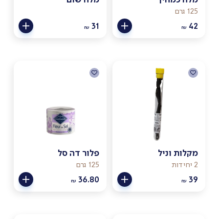
125 גרם
31
42
₪
₪
מקלות וניל
פלור דה סל
2 יחידות
125 גרם
36.80
39
₪
₪