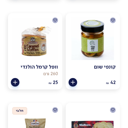
קונפי שום
וופל קרמל הולנדי
260 גרם
25
42
₪
₪
חלבי