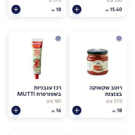
330 גרם
370 גר
18
15.40
₪
₪
רוטב שקשוקה
רכז עגבניות
בצנצנת
בשפורפרת MUTTI
370 גרם
185 גרם
16
18
₪
₪