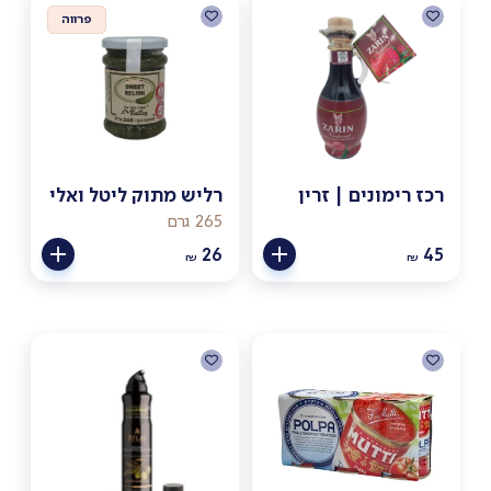
פרווה
פרווה
רכז רימונים | זרין
רליש מתוק ליטל ואלי
265 גרם
26
45
₪
₪