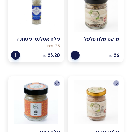
מיקס מלח פלפל
מלח אטלנטי מטחנה
75 גרם
23.20
26
₪
₪
מלח כמהין
מלח שום