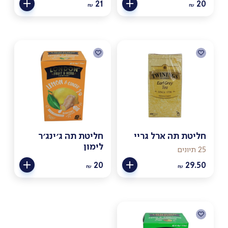
21
20
₪
₪
חליטת תה ארל גריי
חליטת תה ג׳ינג׳ר
לימון
25 תיונים
20
29.50
₪
₪