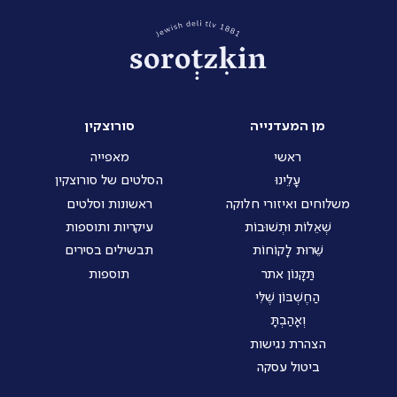
מן המעדנייה
סורוצקין
ראשי
מאפייה
עָלֵינוּ
הסלטים של סורוצקין
משלוחים ואיזורי חלוקה
ראשונות וסלטים
שְׁאֵלוֹת וּתְשׁוּבוֹת
עיקריות ותוספות
שֵׁרוּת לָקוֹחוֹת
תבשילים בסירים
תַּקָּנוֹן אתר
תוספות
הַחֶשְׁבּוֹן שֶׁלִּי
וְאָהַבְתָּ
הצהרת נגישות
ביטול עסקה