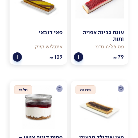
עוגת גבינה אפויה
פאי דובאי
ותות
פס 7/25 ס"מ
אינגליש קייק
109
79
₪
₪
פרווה
חלבי
פאי שוקולד טבעוני
פחית קינוח אישי –