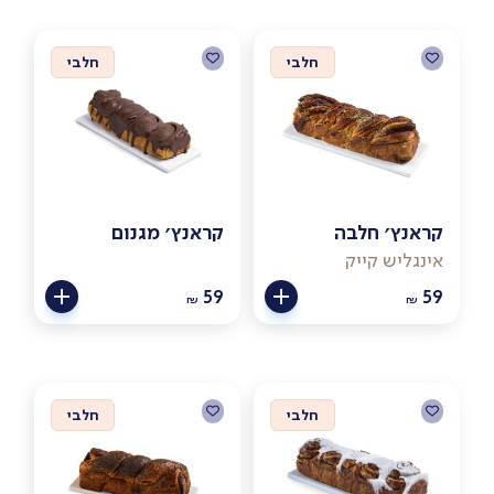
חלבי
חלבי
קראנץ׳ חלבה
קראנץ׳ מגנום
אינגליש קייק
59
59
₪
₪
חלבי
חלבי