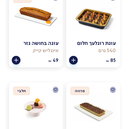
עוגת רוגלעך חלום
עוגה בחושה גזר
540 גרם
אינגליש קייק
49
85
₪
₪
פרווה
חלבי