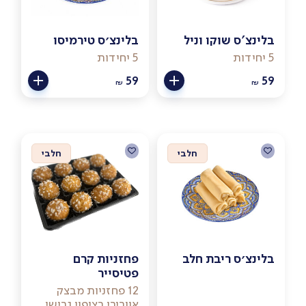
בלינצ'ס שוקו וניל
בלינצ׳ס טירמיסו
5 יחידות
5 יחידות
59
59
₪
₪
חלבי
חלבי
בלינצ׳ס ריבת חלב
פחזניות קרם
פטיסייר
12 פחזניות מבצק
אוורירי בציפוי גבישי