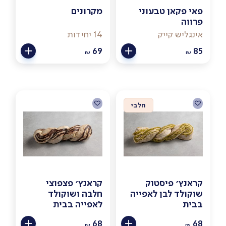
פאי פקאן טבעוני
מקרונים
פרווה
אינגליש קייק
14 יחידות
69
85
₪
₪
חלבי
קראנץ׳ פיסטוק
קראנץ׳ פצפוצי
שוקולד לבן לאפייה
חלבה ושוקולד
בבית
לאפייה בבית
68
68
₪
₪