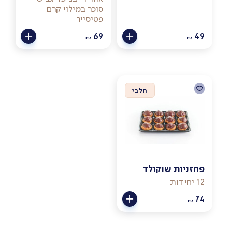
סוכר במילוי קרם
פטיסייר
69
49
₪
₪
חלבי
פחזניות שוקולד
12 יחידות
74
₪