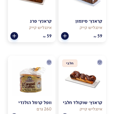
קראנץ׳ סינמון
קראנץ׳ פרג
אינגליש קייק
אינגליש קייק
59
59
₪
₪
חלבי
קראנץ׳ שוקולד חלבי
וופל קרמל הולנדי
אינגליש קייק
260 גרם