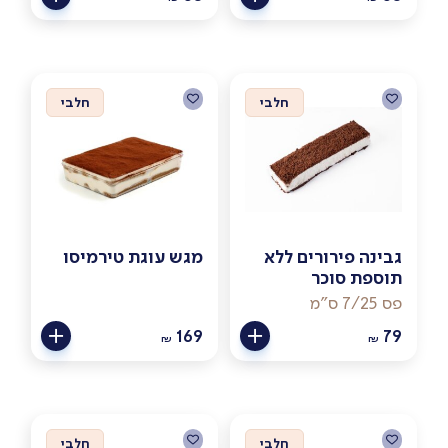
חלבי
חלבי
גבינה פירורים ללא
מגש עוגת טירמיסו
תוספת סוכר
פס 7/25 ס"מ
169
79
₪
₪
חלבי
חלבי