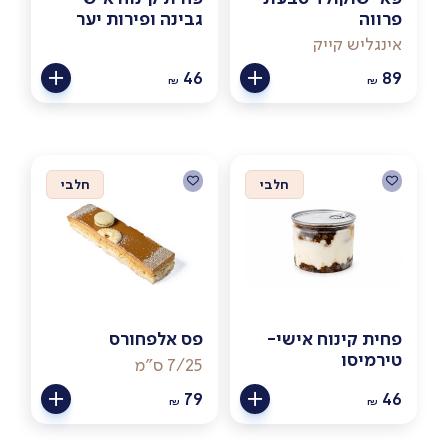
פרווה
גבינה ופירות יער
אינגליש קייק
46
89
₪
₪
חלבי
חלבי
פחית קינוח אישי-
פס אלפחורס
טירמיסו
7/25 ס"מ
79
46
₪
₪