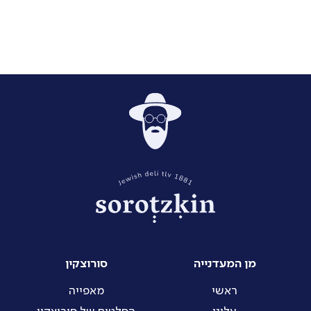
מן המעדנייה
סורוצקין
ראשי
מאפייה
עָלֵינוּ
הסלטים של סורוצקין