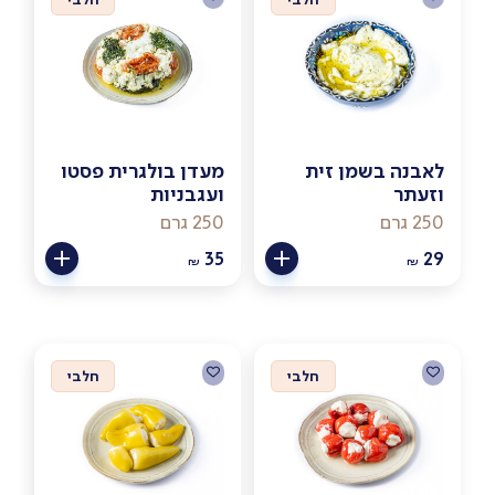
לאבנה בשמן זית
מעדן בולגרית פסטו
וזעתר
ועגבניות
250 גרם
250 גרם
35
29
₪
₪
חלבי
חלבי