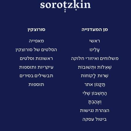
מן המעדנייה
סורוצקין
ראשי
מאפייה
עָלֵינוּ
הסלטים של סורוצקין
משלוחים ואיזורי חלוקה
ראשונות וסלטים
שְׁאֵלוֹת וּתְשׁוּבוֹת
עיקריות ותוספות
שֵׁרוּת לָקוֹחוֹת
תבשילים בסירים
תַּקָּנוֹן אתר
תוספות
הַחֶשְׁבּוֹן שֶׁלִּי
וְאָהַבְתָּ
הצהרת נגישות
ביטול עסקה