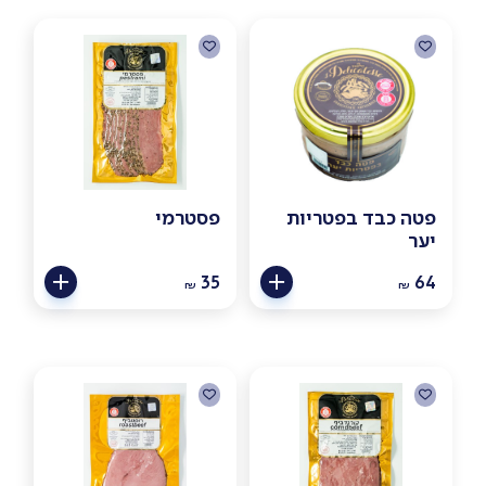
פטה כבד בפטריות
פסטרמי
יער
35
64
₪
₪