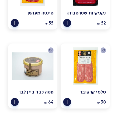
נקניקיות שטרסבורג
סינטה מעושן
55
52
₪
₪
סלמי קרקובר
פטה כבד ביין לבן
64
38
₪
₪