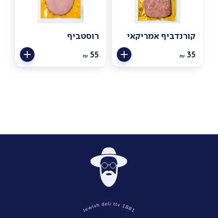
קורנדביף אמריקאי
רוסטביף
55
35
₪
₪