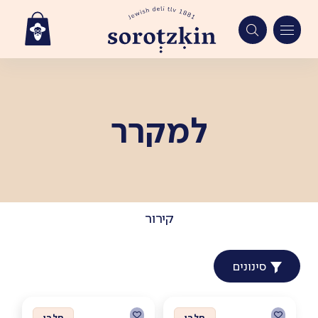
Ski
t
conten
למקרר
קירור
סינונים
חלבי
חלבי