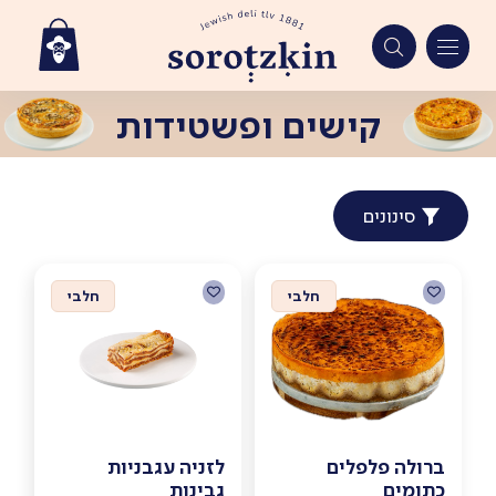
Ski
קישים ופשטידות
t
conten
סינונים
חלבי
חלבי
ברולה פלפלים
לזניה עגבניות
כתומים
גבינות