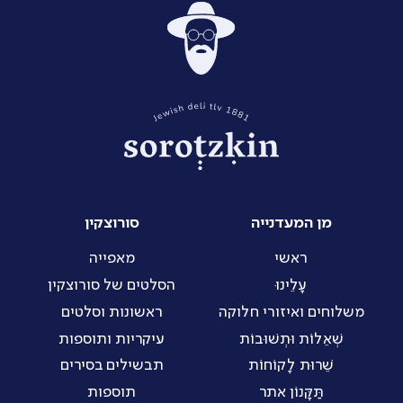
מן המעדנייה
סורוצקין
ראשי
מאפייה
עָלֵינוּ
הסלטים של סורוצקין
משלוחים ואיזורי חלוקה
ראשונות וסלטים
שְׁאֵלוֹת וּתְשׁוּבוֹת
עיקריות ותוספות
שֵׁרוּת לָקוֹחוֹת
תבשילים בסירים
תַּקָּנוֹן אתר
תוספות