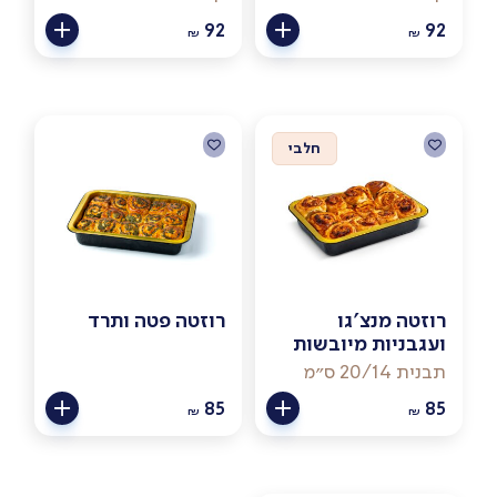
92
92
₪
₪
חלבי
רוזטה מנצ'גו
רוזטה פטה ותרד
ועגבניות מיובשות
תבנית 20/14 ס״מ
85
85
₪
₪