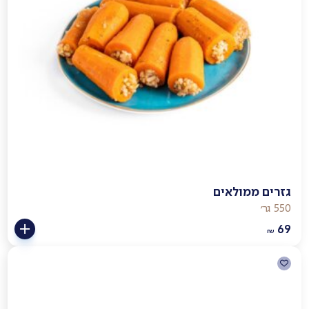
גזרים ממולאים
550 גר׳
69
₪