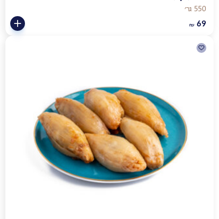
550 גר׳
69
₪