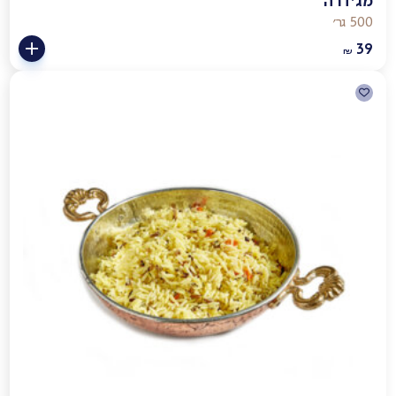
מג׳דרה
500 גר׳
39
₪