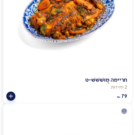
חריימה מֻוּשׁשׁשׁ-ט
2 יחידות
79
₪