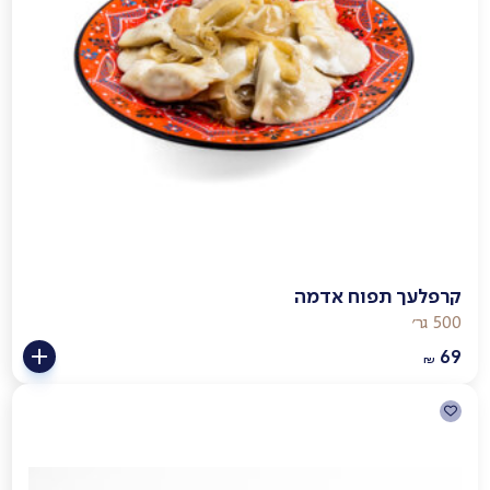
קרפלעך תפוח אדמה
500 גר׳
69
₪