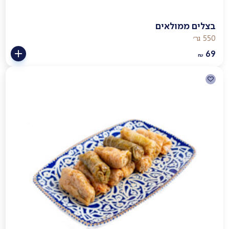
בצלים ממולאים
550 גר׳
69
₪