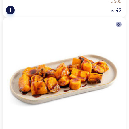
500 גר׳
49
₪