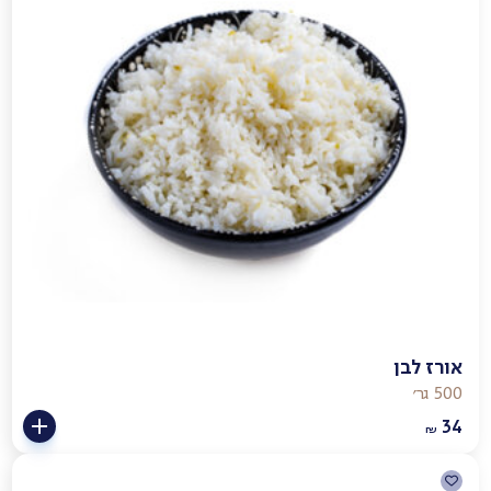
אורז לבן
500 גר׳
34
₪