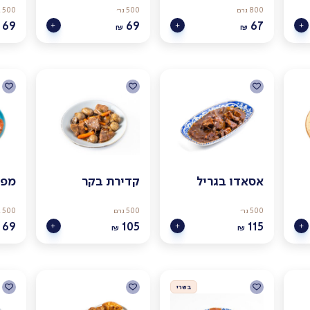
800 גרם
500 גר׳
500 גר׳
69
69
67
₪
₪
אסאדו בגריל
קדירת בקר
מפר
500 גר׳
500 גרם
500 גרם
69
105
115
₪
₪
בשרי