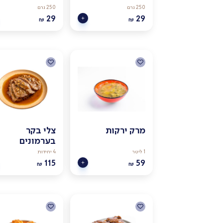
250 גרם
250 גרם
29
29
₪
₪
מרק ירקות
צלי בקר
בערמונים
1 ליטר
4 יחידות
115
59
₪
₪