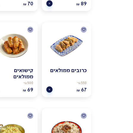
70
89
₪
₪
כרובים ממולאים
קישואים
ממולאים
550 גר׳
500 גר׳
69
67
₪
₪