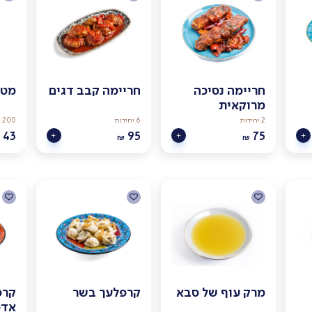
חריימה נסיכה
חריימה קבב דגים
מטי
מרוקאית
2 יחידות
6 יחידות
200 גרם
43
95
75
₪
₪
מרק עוף של סבא
קרפלעך בשר
קרפ
אדמ