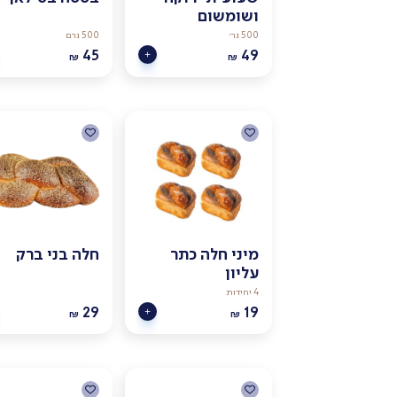
ושומשום
500 גר׳
500 גרם
45
49
₪
₪
מיני חלה כתר
חלה בני ברק
עליון
4 יחידות
29
19
₪
₪