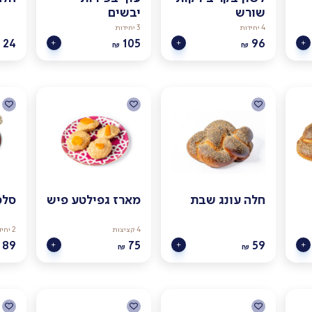
שורש
יבשים
4 יחידות
3 יחידות
24
105
96
₪
₪
חלה עונג שבת
מארז גפילטע פיש
סלמ
4 קציצות
2 יחידות
89
75
59
₪
₪