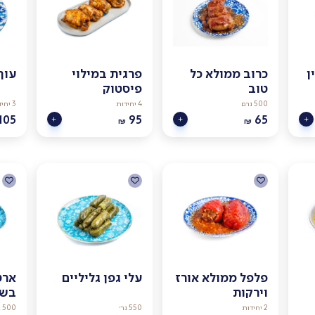
ן
כרוב ממולא כל
פרגית במילוי
עוף
טוב
פיסטוק
500 גרם
4 יחידות
3 יחידות
105
95
65
₪
₪
פלפל ממולא אורז
עלי גפן גליליים
ארט
וירקות
בשר
2 יחידות
550 גר׳
500 גרם