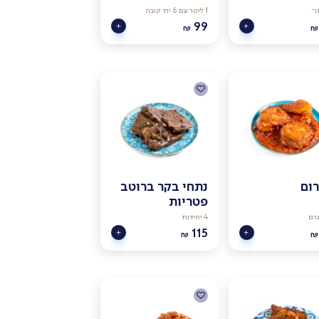
1 ליטר עם 6 יח׳ קובה
99
₪
₪
ום
נתחי בקר ברוטב
פטריות
4 יחידות
115
₪
₪