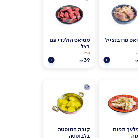
אס פרובנצייל
מטיאס הולנדי עם
בצל
250 גרם
39
₪
₪
לעך תפוח
קובה חמוסטה
ה
בלבוסטה