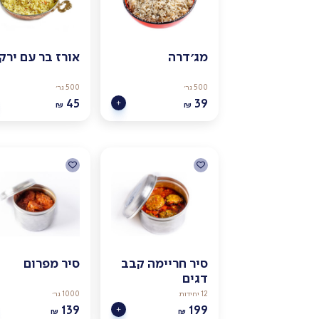
מג׳דרה
אורז בר עם ירק
500 גר׳
500 גר׳
45
39
₪
₪
סיר חריימה קבב
סיר מפרום
דגים
12 יחידות
1000 גר׳
139
199
₪
₪