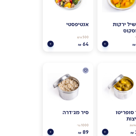
יל ירקות
אנטיפסטי
סקוס
500 גרם
64
₪
₪
 סופריטו
סיר מג׳דרה
צות
1000 גר׳
89
₪
₪