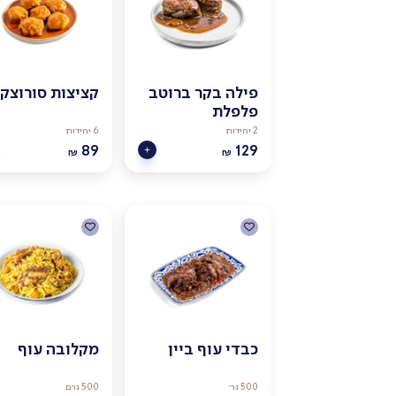
פילה בקר ברוטב
קציצות סורוצקי
פלפלת
2 יחידות
6 יחידות
89
129
₪
₪
כבדי עוף ביין
מקלובה עוף
500 גר׳
500 גרם