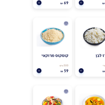
69
₪
₪
ז לבן
קוסקוס מרוקאי
500 גרם
59
₪
₪