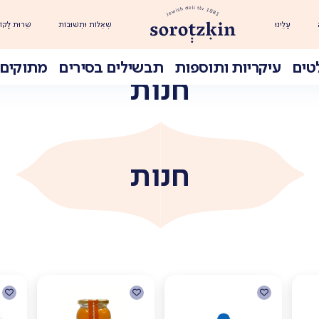
עָלֵינוּ
שְׁאֵלוֹת וּתְשׁוּבוֹת
שֵׁרוּת לָקוֹ
טים
עיקריות ותוספות
תבשילים בסירים
מתוקים 
חנות
חנות