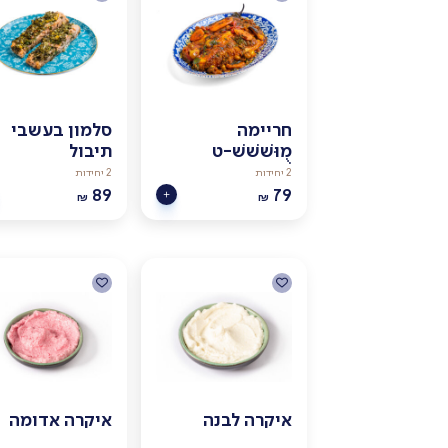
חריימה
סלמון בעשבי
מֻוּשׁשׁשׁ-ט
תיבול
2 יחידות
2 יחידות
89
79
₪
₪
איקרה לבנה
איקרה אדומה