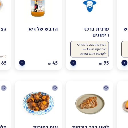
ש
פרגית ברכז
הדבש של גיא
קצי
רימונים
זמין להזמנה לתאריכי
אספקה מ-1.9 —
לקראת ראש השנה
10 יחידות
65
45
95
₪
₪
לשון בקר בירקות
עוף בפירות
חלה