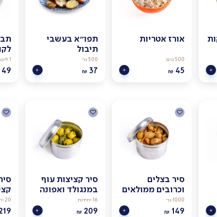
ות
אורז אטריות
תפו״א בעשבי
תבש
תיבול
לקו
500 גרם
500 גר׳
1 ליטר
49
37
45
₪
₪
סיר בצלים
סיר קציצות עוף
סיר
וכרובים ממולאים
במנגולד ואפונה
קצי
1000 גר׳
16 יחידות
20 יחידות
219
209
149
₪
₪