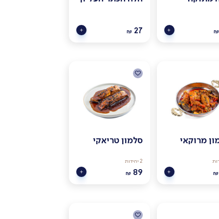
27
₪
₪
ון מרוקאי
סלמון טריאקי
2 יחידות
89
₪
₪