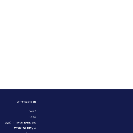
מן המעדנייה
ראשי
עָלֵינוּ
משלוחים ואיזורי חלוקה
שְׁאֵלוֹת וּתְשׁוּבוֹת