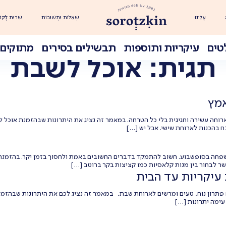
עָלֵינוּ
שְׁאֵלוֹת וּתְשׁוּבוֹת
שֵׁרוּת לָקוֹ
טים
עיקריות ותוספות
תבשילים בסירים
מתוקים 
תגית:
אוכל לשבת
אמץ
חה עשירה וחגיגית בלי כל הטרחה. במאמר זה נציג את היתרונות שבהזמנת אוכל לשיש
בהכנות לארוחת שישי. אבל יש […]
חה בסופשבוע. חשוב להתמקד בדברים החשובים באמת ולחסוך בזמן יקר. בהזמנת מ
ר לבחור בין מנות קלאסיות כמו קציצות בקר ברוטב […]
 עיקריות עד הבית
ם פתרון נוח, טעים ומרשים לארוחת שבת, במאמר זה נציג לכם את היתרונות שבהזמ
עימה יתרונות […]