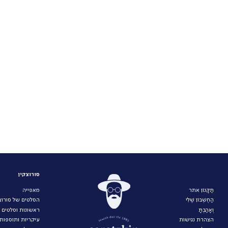
סורוצקין
תַּקָּנוֹן אתר
מאפייה
הַחֶשְׁבּוֹן שֶׁלִּי
הסלטים של סורוצק
וְאָהַבְתָּ
ראשונות וסלטים
הצהרת נגישות
עיקריות ותוספות