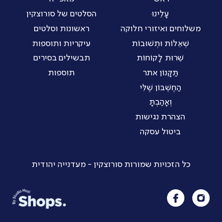
עָלֵינוּ
הסלטים של סורוצקין
משלוחים ואיזורי חלוקה
ראשונות וסלטים
שְׁאֵלוֹת וּתְשׁוּבוֹת
עיקריות ותוספות
שֵׁרוּת לָקוֹחוֹת
תבשילים בסירים
תַּקָּנוֹן אתר
תוספות
הַחֶשְׁבּוֹן שֶׁלִּי
וְאָהַבְתָּ
הצהרת נגישות
ביטול עסקה
כל הזכויות שמורות סורוצקין - מעדנייה יהודית