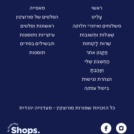
ראשי
מאפייה
עָלֵינוּ
הסלטים של סורוצקין
משלוחים ואיזורי חלוקה
ראשונות וסלטים
שְׁאֵלוֹת וּתְשׁוּבוֹת
עיקריות ותוספות
שֵׁרוּת לָקוֹחוֹת
תבשילים בסירים
תַּקָּנוֹן אתר
תוספות
הַחֶשְׁבּוֹן שֶׁלִּי
וְאָהַבְתָּ
הצהרת נגישות
ביטול עסקה
כל הזכויות שמורות סורוצקין - מעדנייה יהודית